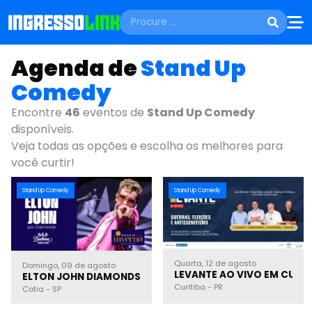
Agenda de
Stand Up
Comedy
Encontre
46
eventos de
Stand Up Comedy
disponíveis.
Veja todas as opções e escolha os melhores para
você curtir!
Stand Up Comedy
Stand Up Comedy
Quarta, 12 de agosto
Domingo, 09 de agosto
LEVANTE AO VIVO EM CURIT
ELTON JOHN DIAMONDS NO BAR BRAHMA GRANJA VIANNA
Curitiba
-
PR
Cotia
-
SP