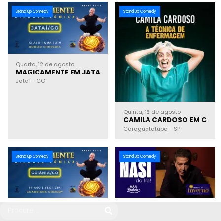
Stand Up Comedy
Stand Up Comedy
Quarta, 12 de agosto
MAGICAMENTE EM JATAÍ GO | HIPNOSE CÔMICA
Jataí
-
GO
Quinta, 13 de agosto
CAMILA CARDOSO EM CARA
Caraguatatuba
-
SP
Stand Up Comedy
Stand Up Comedy
Sexta, 14 de agosto
Domingo, 16 de agosto
MAGICAMENTE EM GOIÂNIA GO | HIPNOSE CÔMICA
NASI DO IRA! NO BAR BRAH