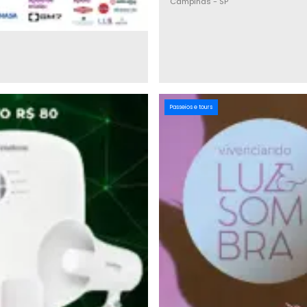
Campinas
-
SP
Passeios e tours