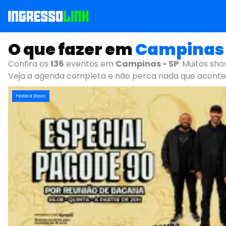
O que fazer em
Campinas 
Confira os
136
eventos em
Campinas - SP
. Muitos sho
Veja a agenda completa e não perca nada que aconte
Festas e Shows