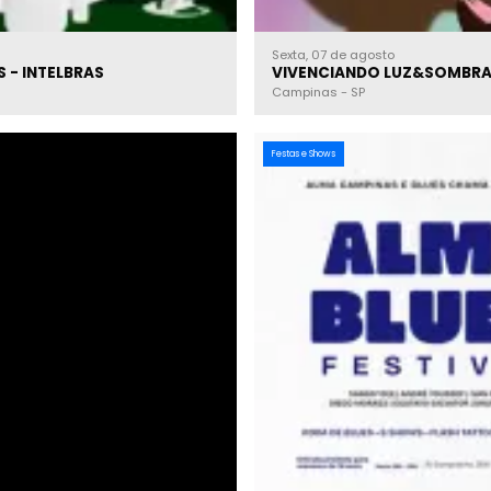
Sexta, 07 de agosto
INTEGRAÇÃO ENTRE SISTEMA DE ALARMES E CFTV VIA REDES - INTELBRAS
VIVENCIANDO LUZ&SOMBRA 
Campinas
-
SP
Festas e Shows