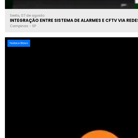
Sexta, 07 de agosto
Campinas
-
SP
Festas e Shows