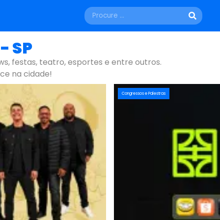
- SP
ws, festas, teatro, esportes e entre outros.
ce na cidade!
Congressos e Palestras