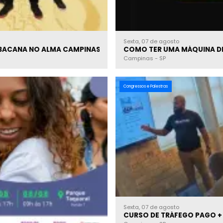
Sexta, 07 de agosto
 BACANA NO ALMA CAMPINAS | 06.08
COMO TER UMA MÁQUINA DE
Campinas
-
SP
Congressos e Palestras
Sexta, 07 de agosto
CURSO DE TRÁFEGO PAGO +