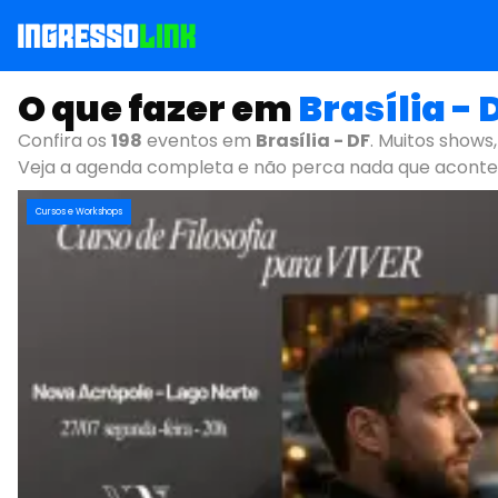
O que fazer em
Brasília - 
Confira os
198
eventos em
Brasília - DF
. Muitos shows,
Veja a agenda completa e não perca nada que aconte
Cursos e Workshops