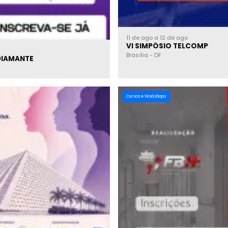
11 de ago a 12 de ago
VI SIMPÓSIO TELCOMP
Brasília
-
DF
DIAMANTE
Cursos e Workshops