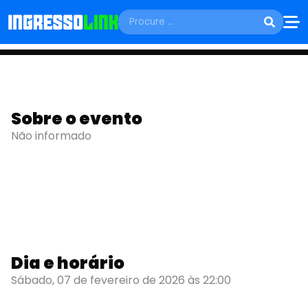
SÁBADO, 07 DE FEVEREIRO
Baile gincana do G -
Sobre o evento
Não informado
Gerônimo
Cuiabá - MT
Dia e horário
Sábado, 07 de fevereiro de 2026 às 22:00