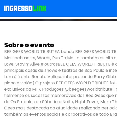
Sobre o evento
Bee Gees World Trib
BEE GEES WORLD TRIBUTEA banda BEE GEES WORLD TRIB
Massachusetts, Words, Run To Me... e também os hits 
Love, Stayin’ Alive e outrosBEE GEES WORLD TRIBUTE é
principais casas de shows e teatros de São Paulo e i
tem à frente Renato Velloso interpretando Barry Gibb
piano e violão).O projeto BEE GEES WORLD TRIBUTE foi i
exclusivos da MTK Produções.@beegeesworldtribute 
fielmente os sucessos memoráveis dos Bee Gees que ma
do Os Embalos de Sábado a Noite, Night Fever, More T
Gees mais destacada da atualidade realizando periodi
também os eventos sociais e corporativos de todo Bra