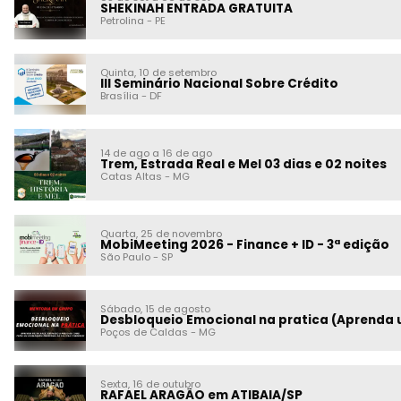
SHEKINAH ENTRADA GRATUITA
Petrolina
-
PE
Quinta, 10 de setembro
III Seminário Nacional Sobre Crédito
Brasília
-
DF
14 de ago a 16 de ago
Trem, Estrada Real e Mel 03 dias e 02 noites
Catas Altas
-
MG
Quarta, 25 de novembro
MobiMeeting 2026 - Finance + ID - 3ª edição
São Paulo
-
SP
Sábado, 15 de agosto
Desbloqueio Emocional na pratica (Aprenda 
Poços de Caldas
-
MG
Sexta, 16 de outubro
RAFAEL ARAGÃO em ATIBAIA/SP