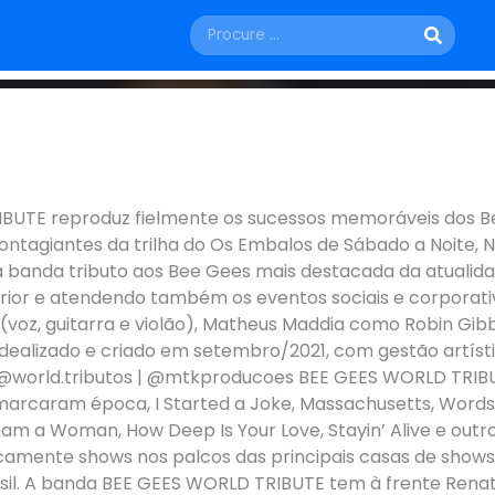
FESTAS E SHOWS
SÁBADO, 08 DE AGOSTO
ute
UTE reproduz fielmente os sucessos memoráveis dos Be
contagiantes da trilha do Os Embalos de Sábado a Noite,
São Paulo - SP
 a banda tributo aos Bee Gees mais destacada da atualid
nterior e atendendo também os eventos sociais e corpora
 (voz, guitarra e violão), Matheus Maddia como Robin Gi
dealizado e criado em setembro/2021, com gestão artístic
| @world.tributos | @mtkproducoes BEE GEES WORLD TRI
rcaram época, I Started a Joke, Massachusetts, Words, R
ham a Woman, How Deep Is Your Love, Stayin’ Alive e out
camente shows nos palcos das principais casas de shows 
sil. A banda BEE GEES WORLD TRIBUTE tem à frente Renato