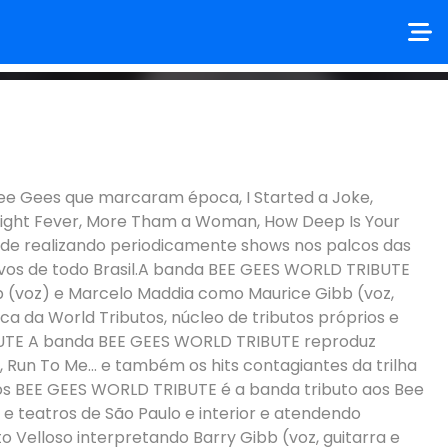
e Gees que marcaram época, I Started a Joke,
 Night Fever, More Tham a Woman, How Deep Is Your
ade realizando periodicamente shows nos palcos das
tivos de todo Brasil.A banda BEE GEES WORLD TRIBUTE
bb (voz) e Marcelo Maddia como Maurice Gibb (voz,
a da World Tributos, núcleo de tributos próprios e
BUTE A banda BEE GEES WORLD TRIBUTE reproduz
un To Me... e também os hits contagiantes da trilha
ros BEE GEES WORLD TRIBUTE é a banda tributo aos Bee
e teatros de São Paulo e interior e atendendo
 Velloso interpretando Barry Gibb (voz, guitarra e