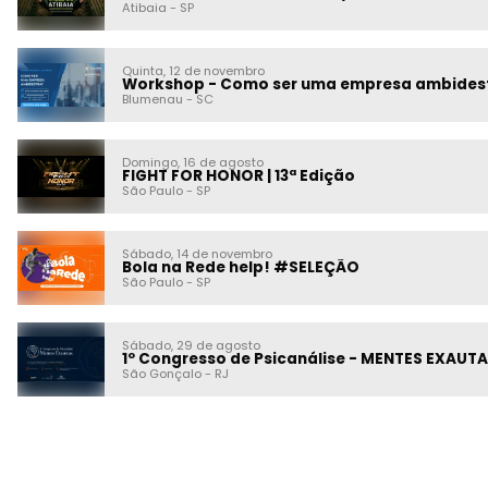
Atibaia
-
SP
Quinta, 12 de novembro
Workshop - Como ser uma empresa ambides
Blumenau
-
SC
Domingo, 16 de agosto
FIGHT FOR HONOR | 13ª Edição
São Paulo
-
SP
Sábado, 14 de novembro
Bola na Rede help! #SELEÇÃO
São Paulo
-
SP
Sábado, 29 de agosto
1º Congresso de Psicanálise - MENTES EXAUT
São Gonçalo
-
RJ