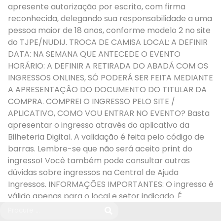
apresente autorização por escrito, com firma
reconhecida, delegando sua responsabilidade a uma
pessoa maior de 18 anos, conforme modelo 2 no site
do TJPE/NUDIJ. TROCA DE CAMISA LOCAL: A DEFINIR
DATA: NA SEMANA QUE ANTECEDE O EVENTO
HORÁRIO: A DEFINIR A RETIRADA DO ABADÁ COM OS
INGRESSOS ONLINES, SÓ PODERÁ SER FEITA MEDIANTE
A APRESENTAÇÃO DO DOCUMENTO DO TITULAR DA
COMPRA. COMPREI O INGRESSO PELO SITE /
APLICATIVO, COMO VOU ENTRAR NO EVENTO? Basta
apresentar o ingresso através do aplicativo da
Bilheteria Digital. A validação é feita pelo código de
barras. Lembre-se que não será aceito print do
ingresso! Você também pode consultar outras
dúvidas sobre ingressos na Central de Ajuda
Ingressos. INFORMAÇÕES IMPORTANTES: O ingresso é
válido apenas para o local e setor indicado. É
proibido o acesso às dependências do evento de
pessoas portando armas de qualquer tipo, caixas,