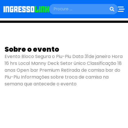
SÁBADO, 31 DE JANEIRO
BLOCO SEGURA O
Sobre o evento
Evento Bloco Segura o Piu-Piu Data 31de janeiro Hora
PIU-PIU 2026
16 hrs Local Manny Deck Setor único Classificação 18
anos Open bar Premium Retirada de camisa bar do
Olinda - PE
Piu-Piu Informações sobre troca de camisa na
semana que antecede o evento