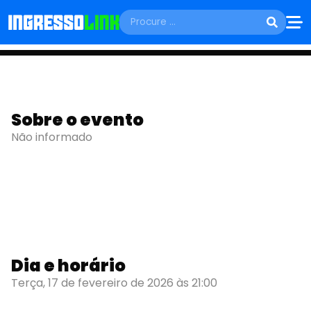
TERÇA, 17 DE FEVEREIRO
Sobre o evento
Bloquinho do Godó
Não informado
Formosa - GO
Dia e horário
Terça, 17 de fevereiro de 2026 às 21:00