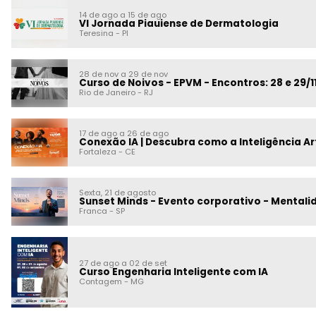
14 de ago a 15 de ago
VI Jornada Piauiense de Dermatologia
Teresina
-
PI
28 de nov a 29 de nov
Curso de Noivos - EPVM - Encontros: 28 e 29/
Rio de Janeiro
-
RJ
17 de ago a 26 de ago
Conexão IA | Descubra como a Inteligência Arti
Fortaleza
-
CE
Sexta, 21 de agosto
Sunset Minds - Evento corporativo - Mentali
Franca
-
SP
27 de ago a 02 de set
Curso Engenharia Inteligente com IA
Contagem
-
MG