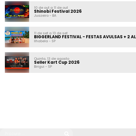
10 de out a 11 de out
Shinobi Festival 2026
Juazeiro
-
BA
11 de set a 13 de set
BIGGERLAND FESTIVAL - FESTAS AVULSAS + 2 ALM
Ilhabela
-
SP
Quinta, 13 de agosto
Seller Kart Cup 2026
Birigui
-
SP