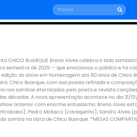
SÁBADO, 31 DE JANEIRO
 CHICO BUARQUE
nta CHICO BUARQUE Breno Alves celebra o lado sambista 
iro semestre de 2025 — que emocionou o público e foi c
Brasília - DF
a edição do show em homenagem aos 80 anos de Chico B
ira. Chico Buarque, com sua poesia refinada e composiçõ
ulha nos sambas eternizados pelo poeta e revisita cançõ
as décadas. A nova apresentação acontece no dia 31/01/
 o show anterior com enorme entusiasmo. Breno Alves e
ontrabaixo), Pedro Molusco (cavaquinho), Sandro Alves (p
nço do samba na obra de Chico Buarque. *MESAS COMPART