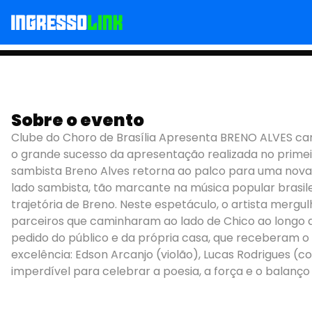
Sobre o evento
BRENO ALVES CANTA
Clube do Choro de Brasília Apresenta BRENO ALVES ca
o grande sucesso da apresentação realizada no prime
sambista Breno Alves retorna ao palco para uma nov
lado sambista, tão marcante na música popular brasile
trajetória de Breno. Neste espetáculo, o artista merg
parceiros que caminharam ao lado de Chico ao longo d
pedido do público e da própria casa, que receberam
excelência: Edson Arcanjo (violão), Lucas Rodrigues (c
imperdível para celebrar a poesia, a força e o bala