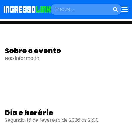
SEGUNDA, 16 DE FEVEREIRO
CARNA FUNK COM
Sobre o evento
PAULINHO DA
Não informado
CAPITAL
São Bernardo do Campo - SP
Dia e horário
Segunda, 16 de fevereiro de 2026 às 21:00