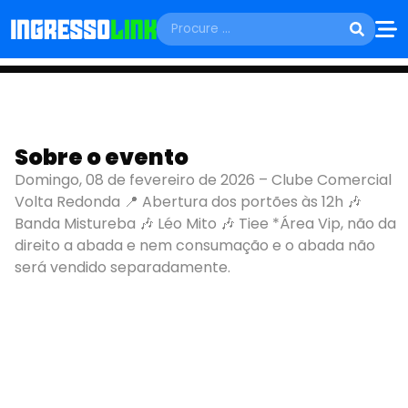
DOMINGO, 08 DE FEVEREIRO
Sobre o evento
CARNAFEIJÃO 2026
Domingo, 08 de fevereiro de 2026 – Clube Comercial
Volta Redonda 📍 Abertura dos portões às 12h 🎶
Rio de Janeiro - RJ
Banda Mistureba 🎶 Léo Mito 🎶 Tiee *Área Vip, não da
direito a abada e nem consumação e o abada não
será vendido separadamente.