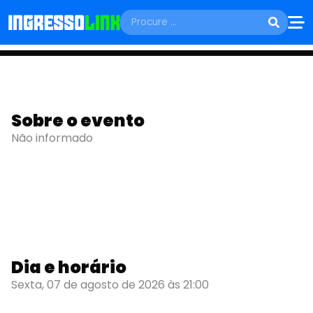
SEXTA, 07 DE AGOSTO
ENCERRAMENTO DA
Sobre o evento
TURNÊ HUMBERTO
Não informado
GESSINGER
Belém - PA
Dia e horário
Sexta, 07 de agosto de 2026 às 21:00