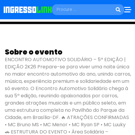
SÁBADO, 14 DE MARÇO
Encontro
Sobre o evento
Automotivo
ENCONTRO AUTOMOTIVO SOLIDÁRIO – 5ª EDIÇÃO |
EDIÇÃO 2K26 Prepare-se para viver uma noite única
Solidário
no maior encontro automotivo do ano, unindo carros,
música, experiência premium e solidariedade em um
Brasília - DF
só evento. O Encontro Automotivo Solidário chega à
sua 5ª edição, reunindo apaixonados por carros,
grandes atrações musicais e um público seleto, em
uma estrutura completa no Pavilhão do Parque da
Cidade, em Brasília-DF. 🔥 ATRAÇÕES CONFIRMADAS
• MC Bruno MS • MC Menor • MC Ryan SP • MC Luuky
🚗 ESTRUTURA DO EVENTO • Área Solidária –