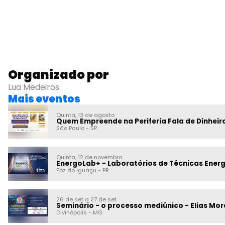
Organizado por
Lua Medeiros
Mais eventos
Quinta, 13 de agosto
Quem Empreende na Periferia Fala de Dinhei
São Paulo
-
SP
Quinta, 12 de novembro
EnergoLab+ - Laboratórios de Técnicas Energé
Foz do Iguaçu
-
PR
26 de set a 27 de set
Seminário - o processo mediúnico - Elias Mor
Divinópolis
-
MG