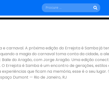
SÁBADO, 21 DE FEVEREIRO
 BAILE DO ARAGÃO
e carnaval. A próxima edição do Errejota é Samba já te
 quando a magia do carnaval toma conta da cidade, a ale
Rio de Janeiro - RJ
a: Baile do Aragão, com Jorge Aragão. Uma edição conect
m. O Errejota é Samba é um encontro de gerações, estilo
 experiências que ficam na memória, esse é o seu lugar.
 Espaço Dumont — Rio de Janeiro, RJ