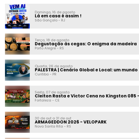
Domingo, 16 de agosto
Lá em casa é assim !
São Gonçalo
-
RJ
Terça, 18 de agosto
Degustação às cegas: O enigma da madeira
Porto Alegre
-
RS
Quarta, 26 de agosto
Curitiba
-
PR
Sexta, 07 de agosto
Cleiton Rasta e Victor Cena no Kingston 085 
Fortaleza
-
CE
30 de out a 31 de out
ARMAGEDDON 2026 - VELOPARK
Nova Santa Rita
-
RS