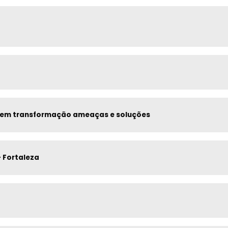
PALESTRA | Cenário Global e Local: um mundo em transformação ameaças e soluções
- Fortaleza