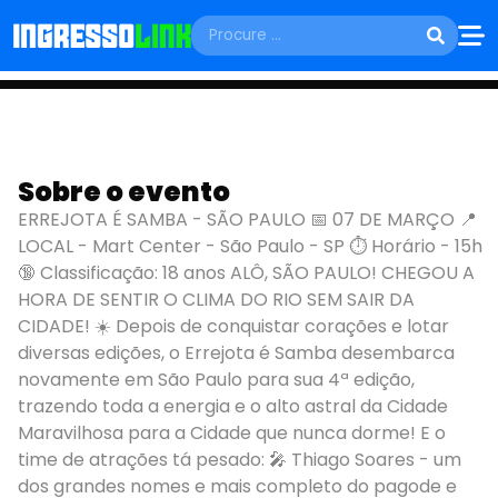
SÁBADO, 07 DE MARÇO
ERREJOTA É SAMBA
Sobre o evento
ERREJOTA É SAMBA - SÃO PAULO 📅 07 DE MARÇO 📍
- SÃO PAULO
LOCAL - Mart Center - São Paulo - SP ⏱️ Horário - 15h
🔞 Classificação: 18 anos ALÔ, SÃO PAULO! CHEGOU A
São Paulo - SP
HORA DE SENTIR O CLIMA DO RIO SEM SAIR DA
CIDADE! ☀️ Depois de conquistar corações e lotar
diversas edições, o Errejota é Samba desembarca
novamente em São Paulo para sua 4ª edição,
trazendo toda a energia e o alto astral da Cidade
Maravilhosa para a Cidade que nunca dorme! E o
time de atrações tá pesado: 🎤 Thiago Soares - um
dos grandes nomes e mais completo do pagode e