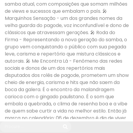
samba atual, com composições que somam milhões
de views e sucessos que embalam o país. 🎤
Marquinhos Sensação - um dos grandes nomes da
velha guarda do pagode, voz inconfundível e dono de
clássicos que atravessam gerações. 🎤 Roda do
Firma - Representando a nova geração do samba, o
grupo vem conquistando o público com sua pegada
leve, carisma e repertório que mistura clássicos e
autorais. 🎤 Me Encontra Lá - Fenômeno das redes
sociais e donos de um dos repertórios mais
disputados dos rolês de pagode, prometem um show
cheio de energia, carisma e hits que não saem da
boca da galera. É o encontro da malandragem
carioca com o gingado paulistano. É o som que
embala a quebrada, o clima de resenha boa e a vibe
de quem sabe curtir a vida no melhor estilo. Então já
marca no calendário: 06 de dezembro é dia de viver
o #SambaQueConecta no Errejota é Samba. Chama
o bonde, garanta seu ingresso e vem curtir com a