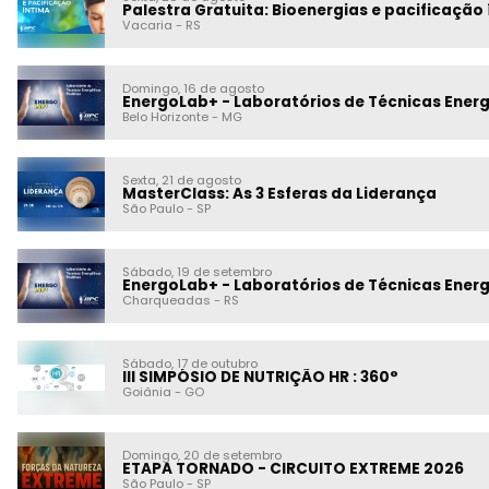
Palestra Gratuita: Bioenergias e paci
Vacaria
-
RS
Domingo, 16 de agosto
EnergoLab+ - Laboratórios de Técnicas Energ
Belo Horizonte
-
MG
Sexta, 21 de agosto
MasterClass: As 3 Esferas da Liderança
São Paulo
-
SP
Sábado, 19 de setembro
EnergoLab+ - Laboratórios de Técnicas Energ
Charqueadas
-
RS
Sábado, 17 de outubro
III SIMPÓSIO DE NUTRIÇÃO HR : 360°
Goiânia
-
GO
Domingo, 20 de setembro
ETAPA TORNADO - CIRCUITO EXTREME 2026
São Paulo
-
SP