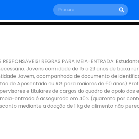
QUINTA, 19 DE MARÇO
FORA
ONSÁVEIS! REGRAS PARA MEIA-ENTRADA: Estudantes (Co
cessário. Jovens com idade de 15 a 29 anos de baixa re
Juiz de Fora - MG
ntidade Jovem, acompanhada de documento de identifica
(Cartão de Aposentado ou RG para maiores de 60 anos) Pr
rvisores e titulares de cargos do quadro de apoio das e
 da meia-entrada é assegurado em 40% (quarenta por cento
conto mediante a doação de 1 kg de alimento não perecí