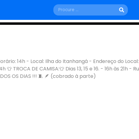
TERÇA, 17 DE FEVEREIRO
orário: 14h - Local: Ilha do Itanhangá - Endereço do Local:
h 👕 TROCA DE CAMISA:👕 Dias 13, 15 e 16. - 16h às 21h - 
Rio de Janeiro - RJ
OS OS DIAS !!! 🧵 🪶 (cobrado à parte)