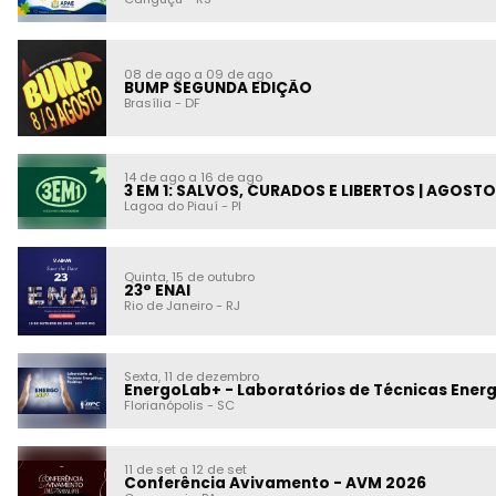
08 de ago a 09 de ago
BUMP SEGUNDA EDIÇÃO
Brasília
-
DF
14 de ago a 16 de ago
3 EM 1: SALVOS, CURADOS E LIBERTOS | AGOSTO
Lagoa do Piauí
-
PI
Quinta, 15 de outubro
23° ENAI
Rio de Janeiro
-
RJ
Sexta, 11 de dezembro
EnergoLab+ - Laboratórios de Técnicas Energé
Florianópolis
-
SC
11 de set a 12 de set
Conferência Avivamento - AVM 2026