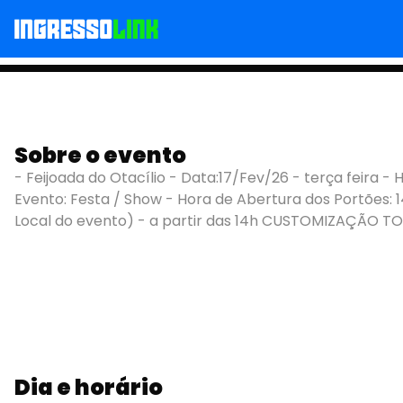
Sobre o evento
Feijoada do Otacilio
- Feijoada do Otacílio - Data:17/Fev/26 - terça feira - H
Evento: Festa / Show - Hora de Abertura dos Portões: 14
Local do evento) - a partir das 14h CUSTOMIZAÇÃO TOD
Dia e horário