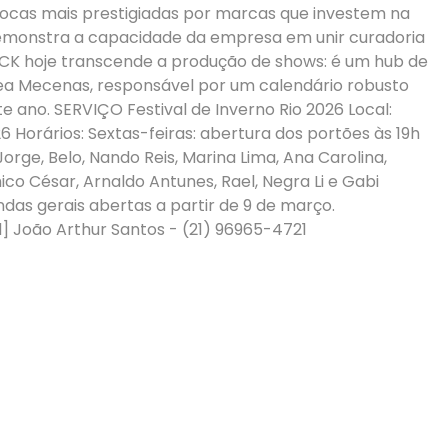
iocas mais prestigiadas por marcas que investem na
sil demonstra a capacidade da empresa em unir curadoria
 PECK hoje transcende a produção de shows: é um hub de
rea Mecenas, responsável por um calendário robusto
e ano. SERVIÇO Festival de Inverno Rio 2026 Local:
26 Horários: Sextas-feiras: abertura dos portões às 19h
orge, Belo, Nando Reis, Marina Lima, Ana Carolina,
hico César, Arnaldo Antunes, Rael, Negra Li e Gabi
as gerais abertas a partir de 9 de março.
] João Arthur Santos - (21) 96965-4721