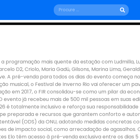
SÁBADO, 25 DE JULHO
RIO 2026 I CAPITAL IN
e a programação mais quente da estação com Ludmilla, Luí
BROWN JR
Marcelo D2, Criolo, Maria Gadú, Gilsons, Marina Lima, Gera
e. A pré-venda para todos os dias do evento começa no d
Rio de Janeiro - RJ
o musical, o Festival de Inverno Rio vai oferecer um pa
ção em 2017, o FIR consolidou-se como um pilar da econom
evento já recebeu mais de 500 mil pessoas em suas ediçõ
026 é totalmente inclusivo e reforça sua responsabilidad
ipe preparada e recursos que garantem conforto e auton
entável (ODS) da ONU, adotando medidas concretas como
ões de impacto social, como arrecadação de agasalhos. O
ientes Elo têm acesso à pré-venda exclusiva entre os dia