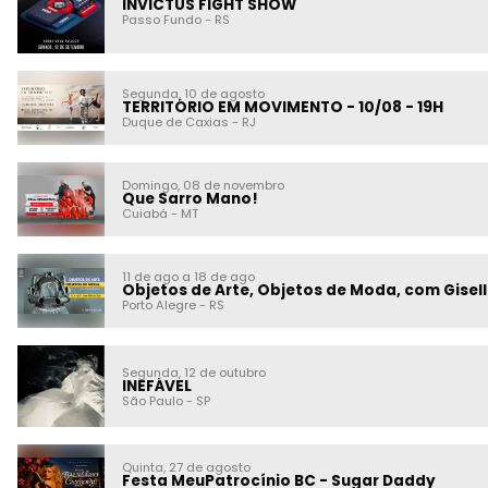
INVICTUS FIGHT SHOW
Passo Fundo
-
RS
Segunda, 10 de agosto
TERRITÓRIO EM MOVIMENTO - 10/08 - 19H
Duque de Caxias
-
RJ
Domingo, 08 de novembro
Que Sarro Mano!
Cuiabá
-
MT
11 de ago a 18 de ago
Objetos de Arte, Objetos de Moda, com Gisel
Porto Alegre
-
RS
Segunda, 12 de outubro
INEFÁVEL
São Paulo
-
SP
Quinta, 27 de agosto
Festa MeuPatrocínio BC - Sugar Daddy