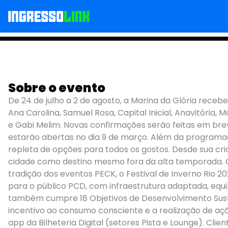
FESTIVAL DE INVERNO 
Sobre o evento
De 24 de julho a 2 de agosto, a Marina da Glória receb
Ana Carolina, Samuel Rosa, Capital Inicial, Anavitória, 
e Gabi Melim. Novas confirmações serão feitas em brev
estarão abertas no dia 9 de março. Além da programaçã
repleta de opções para todos os gostos. Desde sua cria
cidade como destino mesmo fora da alta temporada. O 
tradição dos eventos PECK, o Festival de Inverno Rio 2
para o público PCD, com infraestrutura adaptada, equ
também cumpre 18 Objetivos de Desenvolvimento Sust
incentivo ao consumo consciente e a realização de aç
app da Bilheteria Digital (setores Pista e Lounge). Cl