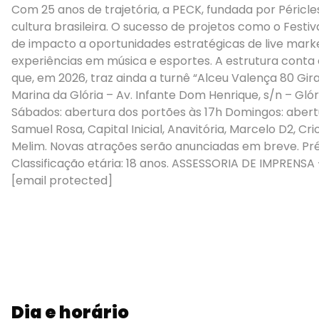
Com 25 anos de trajetória, a PECK, fundada por Péric
cultura brasileira. O sucesso de projetos como o Festi
de impacto a oportunidades estratégicas de live marke
experiências em música e esportes. A estrutura conta
que, em 2026, traz ainda a turnê “Alceu Valença 80 Gira
Marina da Glória – Av. Infante Dom Henrique, s/n – Glór
Sábados: abertura dos portões às 17h Domingos: abertur
Samuel Rosa, Capital Inicial, Anavitória, Marcelo D2, Cr
Melim. Novas atrações serão anunciadas em breve. Pré
Classificação etária: 18 anos. ASSESSORIA DE IMPRENSA
[email protected]
Dia e horário