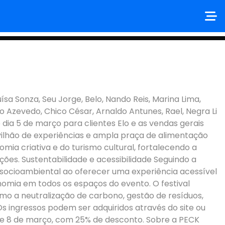
ICIAL + IRA + CHARLIE
sa Sonza, Seu Jorge, Belo, Nando Reis, Marina Lima,
ldo Azevedo, Chico César, Arnaldo Antunes, Rael, Negra Li
ia 5 de março para clientes Elo e as vendas gerais
vilhão de experiências e ampla praça de alimentação
ia criativa e do turismo cultural, fortalecendo a
es. Sustentabilidade e acessibilidade Seguindo a
e socioambiental ao oferecer uma experiência acessível
omia em todos os espaços do evento. O festival
 a neutralização de carbono, gestão de resíduos,
s ingressos podem ser adquiridos através do site ou
s 5 e 8 de março, com 25% de desconto. Sobre a PECK