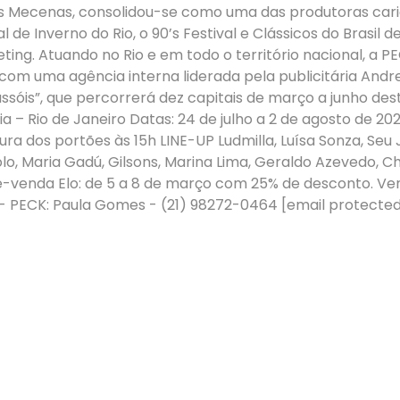
les Mecenas, consolidou-se como uma das produtoras car
val de Inverno do Rio, o 90’s Festival e Clássicos do Bra
ting. Atuando no Rio e em todo o território nacional, a
 com uma agência interna liderada pela publicitária And
ssóis”, que percorrerá dez capitais de março a junho dest
ia – Rio de Janeiro Datas: 24 de julho a 2 de agosto de 20
a dos portões às 15h LINE-UP Ludmilla, Luísa Sonza, Seu J
iolo, Maria Gadú, Gilsons, Marina Lima, Geraldo Azevedo, C
-venda Elo: de 5 a 8 de março com 25% de desconto. Vend
 - PECK: Paula Gomes - (21) 98272-0464 [email protected