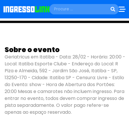
SÁBADO, 28 DE FEVEREIRO
Geriatricus em
Sobre o evento
Geriatricus em Itatiba - Data: 28/02 - Horário: 20:00 -
Itatiba 2026
Local: Itatiba Esporte Clube - Endereço do Local: R
Piza e Almeida, 592 - Jardim São José, Itatiba - SP,
Itatiba - SP
13250-170 - Cidade: Itatiba SP - Censura: Livre - Estilo
do Evento: show - Hora de Abertura dos Portões:
20:00 Mesas e camarotes não incluem ingresso. Para
entrar no evento, todos devem comprar ingresso de
pista separadamente. O valor pago refere-se
apenas ao espaço reservado.