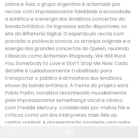
Latina e Ásia, o grupo argentino é aclamado por
recriar com impressionante fidelidade a sonoridade,
a estética e a energia dos lendários concertos da
banda britânica. Os ingressos estão disponíveis no
site da Bilheteria Digital. O espetáculo recria com
precisão a potência sonora, os arranjos originais e a
energia dos grandes concertos do Queen, reunindo
clássicos como Bohemian Rhapsody, We Will Rock
You, Somebody to Love e Don’t Stop Me Now. Cada
detalhe é cuidadosamente trabalhado para
transportar o público à atmosfera dos lendários
shows da banda britânica. À frente do projeto está
Pablo Padín, vocalista reconhecido mundialmente
pela impressionante semelhança vocal e cênica
com Freddie Mercury, considerado por muitos fãs e
críticos como um dos intérpretes mais fiéis ao
cantor original. A apresentação promete uma noite
marcada por emoção, potência musical e alto nível
de produção, reafirmando por que o God Save the