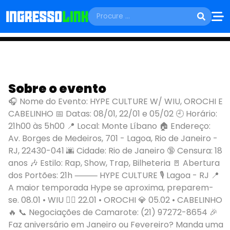
QUINTA, 08 DE JANEIRO
HYPE CULTURE W/
Sobre o evento
WIU, OROCHI E
🎧 Nome do Evento: HYPE CULTURE W/ WIU, OROCHI E
CABELINHO 📅 Datas: 08/01, 22/01 e 05/02 🕘 Horário:
CABELINHO
21h00 às 5h00 📍 Local: Monte Líbano 🏠 Endereço:
Av. Borges de Medeiros, 701 - Lagoa, Rio de Janeiro -
Rio de Janeiro - RJ
RJ, 22430-041 🌆 Cidade: Rio de Janeiro 🔞 Censura: 18
anos 🎶 Estilo: Rap, Show, Trap, Bilheteria 🚪 Abertura
dos Portões: 21h ⸻ HYPE CULTURE 🎙️ Lagoa - RJ 📍
A maior temporada Hype se aproxima, preparem-
se. 08.01 • WIU ❤️‍🔥 22.01 • OROCHI 💎 05.02 • CABELINHO
🔥 📞 Negociações de Camarote: (21) 97272-8654 🎉
Faz aniversário em Janeiro ou Fevereiro? Manda uma