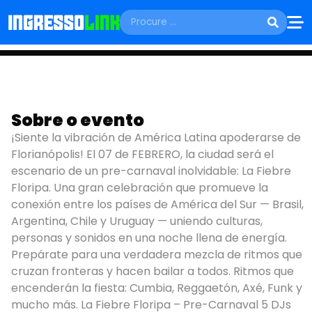
SÁBADO, 07 DE FEVEREIRO
Sobre o evento
LÁ FIEBRE FLORIPA
¡Siente la vibración de América Latina apoderarse de
Florianópolis! El 07 de FEBRERO, la ciudad será el
Florianopolis - SC
escenario de un pre-carnaval inolvidable: La Fiebre
Floripa. Una gran celebración que promueve la
conexión entre los países de América del Sur — Brasil,
Argentina, Chile y Uruguay — uniendo culturas,
personas y sonidos en una noche llena de energía.
Prepárate para una verdadera mezcla de ritmos que
cruzan fronteras y hacen bailar a todos. Ritmos que
encenderán la fiesta: Cumbia, Reggaetón, Axé, Funk y
mucho más. La Fiebre Floripa – Pre-Carnaval 5 DJs