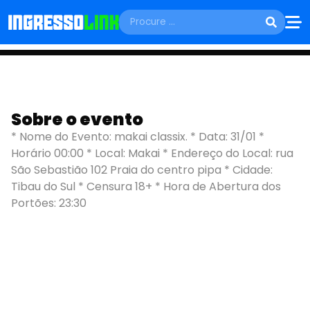
SÁBADO, 31 DE JANEIRO
Sobre o evento
MAKAI CLASSIX
* Nome do Evento: makai classix. * Data: 31/01 *
Horário 00:00 * Local: Makai * Endereço do Local: rua
Tibau do Sul - RN
São Sebastião 102 Praia do centro pipa * Cidade:
Tibau do Sul * Censura 18+ * Hora de Abertura dos
Portões: 23:30