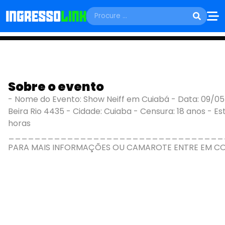
SÁBADO, 09 DE MAIO
Sobre o evento
NEIFF - MUSIVA
- Nome do Evento: Show Neiff em Cuiabá - Data: 09/05/2
Beira Rio 4435 - Cidade: Cuiaba - Censura: 18 anos - Es
Cuiabá - MT
horas
_________________________________
PARA MAIS INFORMAÇÕES OU CAMAROTE ENTRE EM CO