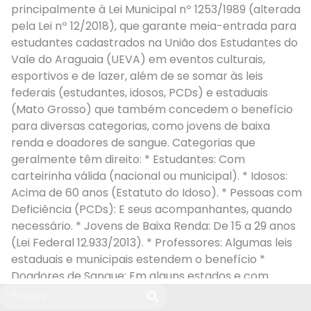
principalmente à Lei Municipal nº 1253/1989 (alterada
pela Lei nº 12/2018), que garante meia-entrada para
estudantes cadastrados na União dos Estudantes do
Vale do Araguaia (UEVA) em eventos culturais,
esportivos e de lazer, além de se somar às leis
federais (estudantes, idosos, PCDs) e estaduais
(Mato Grosso) que também concedem o benefício
para diversas categorias, como jovens de baixa
renda e doadores de sangue. Categorias que
geralmente têm direito: * Estudantes: Com
carteirinha válida (nacional ou municipal). * Idosos:
Acima de 60 anos (Estatuto do Idoso). * Pessoas com
Deficiência (PCDs): E seus acompanhantes, quando
necessário. * Jovens de Baixa Renda: De 15 a 29 anos
(Lei Federal 12.933/2013). * Professores: Algumas leis
estaduais e municipais estendem o benefício *
Doadores de Sangue: Em alguns estados e com
propostas em MT. Foco em Barra do Garças: * A
legislação local (Lei nº 1253/1989 e alterações) visa