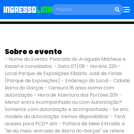
SEXTA, 07 DE AGOSTO
PANCADA DO
Sobre o evento
ARAGUAIA
- Nome do Evento: Pancada do Araguaia Matheus e
MATHEUS E KAUAN
Kauan e convidados. - Data 07/08 - Horário 22h -
Local Parque de Exposições Eliziário José de Farias
E CONVIDADOS
(Parque de Exposições) - Endereço do Local - Cidade
Barra do Garças - Censura 16 anos acima com
Barra do Garças - MT
autorização - Hora de Abertura dos Portões 20h -
Menor entra Acompanhado ou com Autorização?
Somente com autorização e acompanhada - Se sim,
modelo da autorização: Iremos disponibilizar - Terá
acesso para PCD? sim - Política de Meia Entrada: A
"lei da meia-entrada de Barra do Garças" se refere