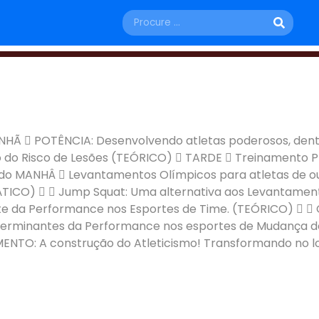
ESPORTE
27 DE NOV A 29 DE NOV
Phase 02 Transforman
  POTÊNCIA: Desenvolvendo atletas poderosos, dentro
 do Risco de Lesões (TEÓRICO)  TARDE  Treinamento P
Porto Alegre - RS
do MANHÂ  Levantamentos Olímpicos para atletas de ou
PRÁTICO)   Jump Squat: Uma alternativa aos Levantam
e da Performance nos Esportes de Time. (TEÓRICO)   
rminantes da Performance nos esportes de Mudança de 
TO: A construção do Atleticismo! Transformando no lon