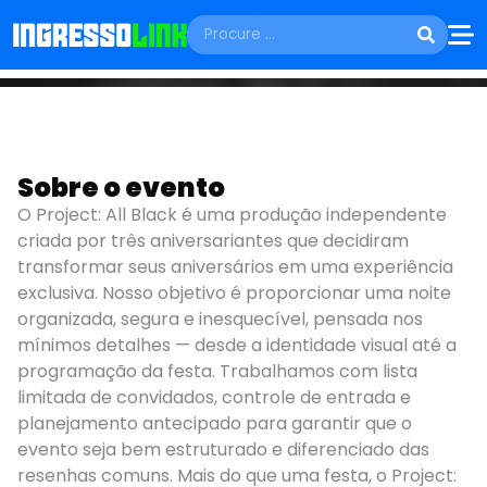
FESTAS E SHOWS
Sobre o evento
SÁBADO, 23 DE JANEIRO
PROJECT ALL BLACK
O Project: All Black é uma produção independente
criada por três aniversariantes que decidiram
Taquari - RS
transformar seus aniversários em uma experiência
exclusiva. Nosso objetivo é proporcionar uma noite
organizada, segura e inesquecível, pensada nos
mínimos detalhes — desde a identidade visual até a
programação da festa. Trabalhamos com lista
limitada de convidados, controle de entrada e
planejamento antecipado para garantir que o
evento seja bem estruturado e diferenciado das
resenhas comuns. Mais do que uma festa, o Project: