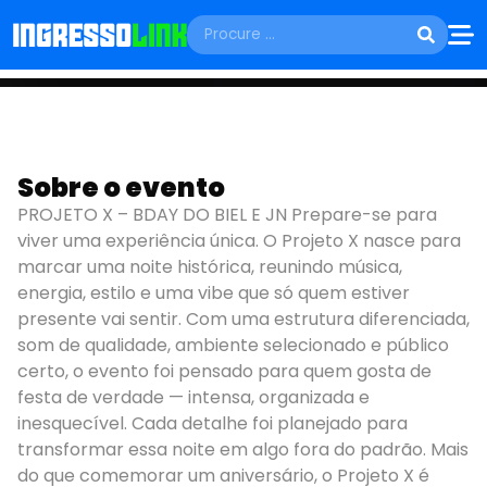
FESTAS E SHOWS
SÁBADO, 25 DE JULHO
Sobre o evento
PROJETO X - BDAY
PROJETO X – BDAY DO BIEL E JN Prepare-se para
BIEL E JN
viver uma experiência única. O Projeto X nasce para
marcar uma noite histórica, reunindo música,
Arujá - SP
energia, estilo e uma vibe que só quem estiver
presente vai sentir. Com uma estrutura diferenciada,
som de qualidade, ambiente selecionado e público
certo, o evento foi pensado para quem gosta de
festa de verdade — intensa, organizada e
inesquecível. Cada detalhe foi planejado para
transformar essa noite em algo fora do padrão. Mais
do que comemorar um aniversário, o Projeto X é