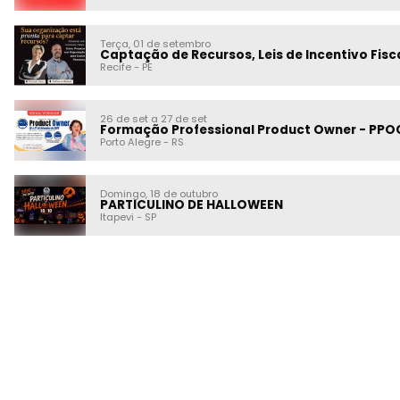
Terça, 01 de setembro
Captação de Recursos, Leis de Incentivo Fis
Recife
-
PE
26 de set a 27 de set
Formação Professional Product Owner - PPOC p
Porto Alegre
-
RS
Domingo, 18 de outubro
PARTICULINO DE HALLOWEEN
Itapevi
-
SP