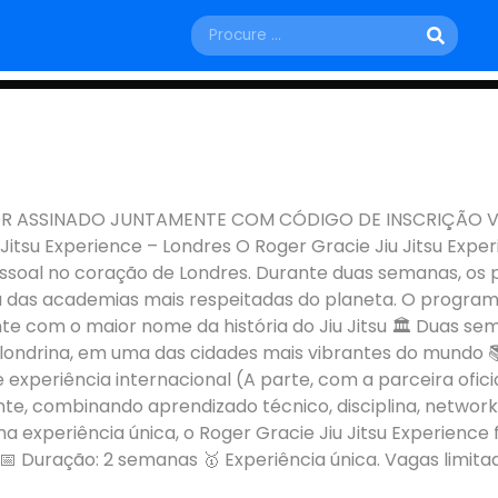
DOMINGO, 28 DE JUNHO
TSU EXPERIENCE
 ASSINADO JUNTAMENTE COM CÓDIGO DE INSCRIÇÃO VIA 
Jitsu Experience – Londres O Roger Gracie Jiu Jitsu Expe
São Paulo - SP
 pessoal no coração de Londres. Durante duas semanas, o
ma das academias mais respeitadas do planeta. O programa 
e com o maior nome da história do Jiu Jitsu 🏛️ Duas se
londrina, em uma das cidades mais vibrantes do mundo 
 experiência internacional (A parte, com a parceira ofic
nte, combinando aprendizado técnico, disciplina, network
experiência única, o Roger Gracie Jiu Jitsu Experience f
 Duração: 2 semanas 🥇 Experiência única. Vagas limita