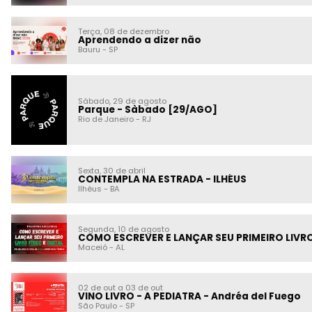
Terça, 08 de dezembro
Aprendendo a dizer não
Bauru
-
SP
Sábado, 29 de agosto
Parque - Sàbado [29/AGO]
Rio de Janeiro
-
RJ
Sexta, 30 de abril
CONTEMPLA NA ESTRADA - ILHÉUS
Ilhéus
-
BA
Segunda, 10 de agosto
COMO ESCREVER E LANÇAR SEU PRIMEIRO LIVR
Maceió
-
AL
02 de out a 03 de out
VINO LIVRO - A PEDIATRA - Andréa del Fuego
São Paulo
-
SP