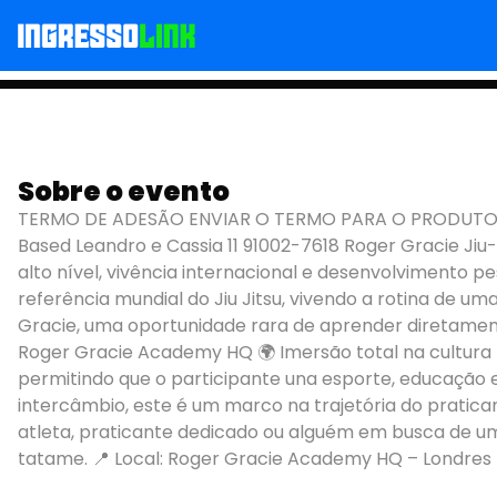
Sobre o evento
ROGER GRACIE JIU JI
TERMO DE ADESÃO ENVIAR O TERMO PARA O PRODUTOR
Based Leandro e Cassia 11 91002-7618 Roger Gracie Jiu-
alto nível, vivência internacional e desenvolvimento
referência mundial do Jiu Jitsu, vivendo a rotina de u
Gracie, uma oportunidade rara de aprender diretament
Roger Gracie Academy HQ 🌍 Imersão total na cultura 
permitindo que o participante una esporte, educação e
intercâmbio, este é um marco na trajetória do pratica
atleta, praticante dedicado ou alguém em busca de uma 
tatame. 📍 Local: Roger Gracie Academy HQ – Londres 