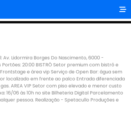
l: Av. Lidormira Borges Do Nascimento, 6000 -
s Portões: 20:00 BISTRÔ Setor premium com bistrô e
o Frontstage e área vip Serviço de Open Bar: água sem
tor localizado em frente ao palco Entrada diferenciada
m gas. AREA VIP Setor com piso elevado e menor custo
: 16/06 às 10h no site Bilheteria Digital Parcelamento
 qualquer pessoa. Realização - Spetacullo Produções e