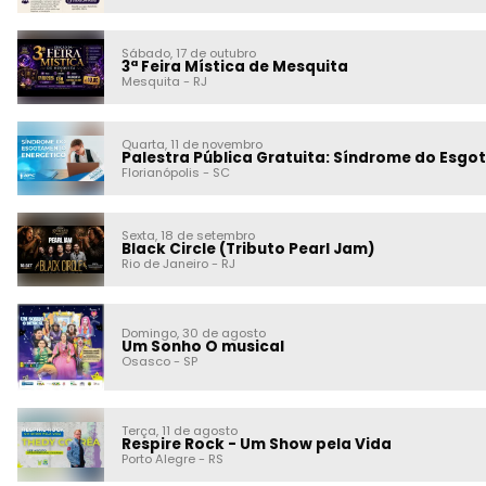
Sábado, 17 de outubro
3ª Feira Mística de Mesquita
Mesquita
-
RJ
Quarta, 11 de novembro
Palestra Pública Gratuita: Síndrome do Esgot
Florianópolis
-
SC
Sexta, 18 de setembro
Black Circle (Tributo Pearl Jam)
Rio de Janeiro
-
RJ
Domingo, 30 de agosto
Um Sonho O musical
Osasco
-
SP
Terça, 11 de agosto
Respire Rock - Um Show pela Vida
Porto Alegre
-
RS