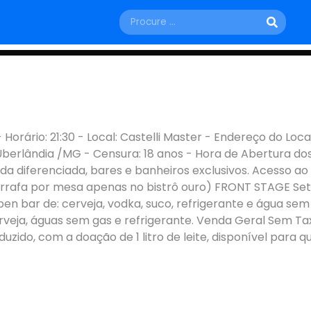
SÁBADO, 23 DE MAIO
rário: 21:30 - Local: Castelli Master - Endereço do Loca
Uberlândia /MG - Censura: 18 anos - Hora de Abertura do
Uberlândia - MG
ada diferenciada, bares e banheiros exclusivos. Acesso a
1 Garrafa por mesa apenas no bistrô ouro) FRONT STAGE Se
pen bar de: cerveja, vodka, suco, refrigerante e água se
veja, águas sem gas e refrigerante. Venda Geral Sem Taxa
eduzido, com a doação de 1 litro de leite, disponível para