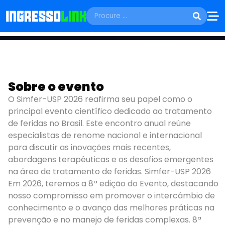
CURSOS E WORKSHOPS
Sobre o evento
18 DE AGO A 19 DE AGO
SIMFER-USP 2026
O Simfer-USP 2026 reafirma seu papel como o
principal evento científico dedicado ao tratamento
São Paulo - SP
de feridas no Brasil. Este encontro anual reúne
especialistas de renome nacional e internacional
para discutir as inovações mais recentes,
abordagens terapêuticas e os desafios emergentes
na área de tratamento de feridas. Simfer-USP 2026
Em 2026, teremos a 8ª edição do Evento, destacando
nosso compromisso em promover o intercâmbio de
conhecimento e o avanço das melhores práticas na
prevenção e no manejo de feridas complexas. 8ª