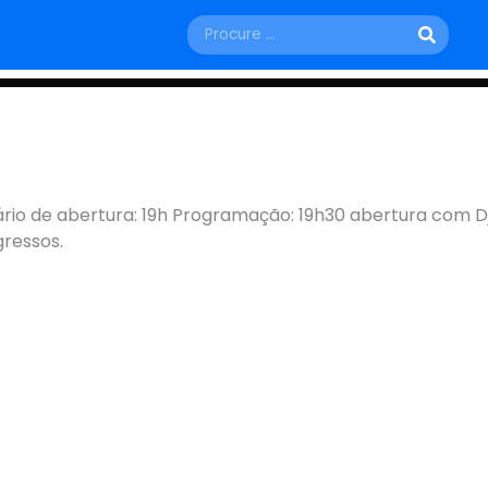
SÁBADO, 28 DE MARÇO
 HANNA
io de abertura: 19h Programação: 19h30 abertura com D
gressos.
Brasília - DF