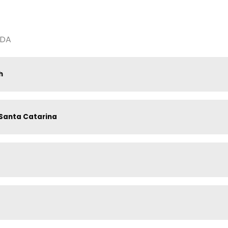
TDA
h
e Santa Catarina