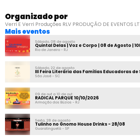
Organizado por
Verri E Verri Produções RLV PRODUÇÃO DE EVENTOS L
Mais eventos
Sábado, 08 de agosto
Quintal Delas | Voz e Corpo | 08 de Agosto | 10
Rio de Janeiro
-
RJ
Sábado, 22 de agosto
III Feira Literária das Famílias Educadoras d
São José
-
SC
09 de out a 10 de out
RADICAL PARQUE 10/10/2026
Armação dos Búzios
-
RJ
Sexta, 28 de agosto
Tulinho no Gnomo House Drinks - 28/08
Guaratinguetá
-
SP