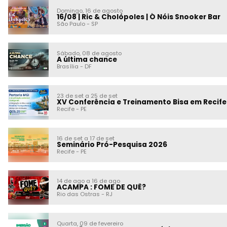
Domingo, 16 de agosto
16/08 | Ric & Cholópoles | Ó Nóis Snooker Bar
São Paulo
-
SP
Sábado, 08 de agosto
A última chance
Brasília
-
DF
23 de set a 25 de set
XV Conferência e Treinamento Bisa em Recife
Recife
-
PE
16 de set a 17 de set
Seminário Pró-Pesquisa 2026
Recife
-
PE
14 de ago a 16 de ago
ACAMPA : FOME DE QUÊ?
Rio das Ostras
-
RJ
Quarta, 09 de fevereiro