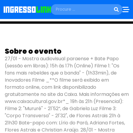
TERÇA, 27 DE JANEIRO
Amazônia
Sobre o evento
Integrada: Festival
27/01 - Mostra audiovisual paraense + Bate Papo
Arte Breada (
(sessão em libras): 15h às 17h (Online) Filme 1: "Os
fans mais rebeldes que a banda" - (1h33min), de
cortesia)
Inovadores Filme _**O filme será exibido em
formato online, com link disponibilizado
Belém - PA
gratuitamente no site da Caixa. Mais informações em
www.caixacultural.gov.br*_ 19h às 21h (Presencial):
Filme 2: "Mururé" - 21'52”, de Gabriela Luz Filme 3:
"Corpo Transversa" - 21'32", de Flores Astrais 21h à
21h30 Bate-papo com: Lírio do Pará, Adriana Fortes,
Flores Astrais e Christian Araújo. 28/01 - Mostra