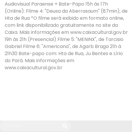
Audiovisual Paraense + Bate-Papo 15h às 17h
(Online): Filme 4: "Deusa da Aberrasaum" (87min), de
Hta de Rua *O filme será exibido em formato online,
com link disponibilizado gratuitamente no site da
Caixa. Mais informações em www.caixacultural.gov.br
19h às 21h (Presencial) Filme 5: "MENINX", de Tarcisio
Gabriel Filme 6: "Americana", de Agarb Braga 21h à
21h30 Bate-papo com: Hta de Rua, Ju Bentes e Lírio
do Pará. Mais informações em
www.caixacultural.gov.br
Dia e horário
Terça, 27 de janeiro de 2026 às 19:00