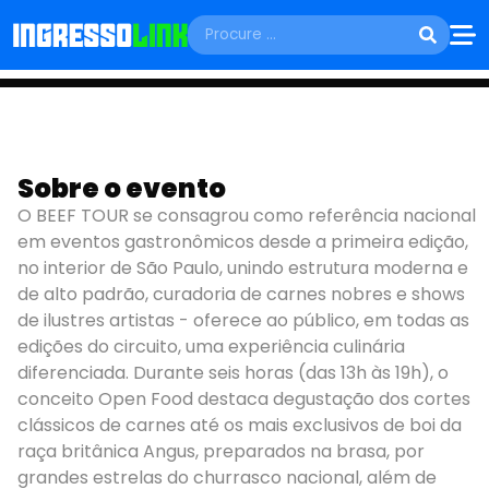
SÁBADO, 08 DE AGOSTO
BEEF TOUR - 10
Sobre o evento
ANOS -
O BEEF TOUR se consagrou como referência nacional
em eventos gastronômicos desde a primeira edição,
ITAPETININGA
no interior de São Paulo, unindo estrutura moderna e
de alto padrão, curadoria de carnes nobres e shows
Itapetininga - SP
de ilustres artistas - oferece ao público, em todas as
edições do circuito, uma experiência culinária
diferenciada. Durante seis horas (das 13h às 19h), o
conceito Open Food destaca degustação dos cortes
clássicos de carnes até os mais exclusivos de boi da
raça britânica Angus, preparados na brasa, por
grandes estrelas do churrasco nacional, além de