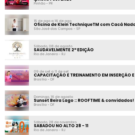
Pinhão
-
PR
15 de ago a 16 de ago
Oficina de Klein TechniqueTM com Cacá Nada
São José dos Campos
-
SP
Sábado, 08 de agosto
SAUDAVELMENTE 2ª EDIÇÃO
Rio de Janeiro
-
RJ
09 de set a 11 de set
CAPACITAÇÃO E TREINAMENTO EM INSERÇÃO E 
Brasília
-
DF
Domingo, 16 de agosto
Sunset Beira Lago :: ROOFTIME & convidados!
Brasília
-
DF
Sábado, 28 de novembro
SABADOU NO ALTO 28 - 11
Rio de Janeiro
-
RJ