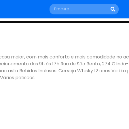
SÁBADO, 14 DE FEVEREIRO
atro Cantos 2026
sa maior, com mais conforto e mais comodidade no acess
ncionamento das 9h às 17h Rua de São Bento, 274 Olinda
Olinda - PE
barrasta Bebidas Inclusas: Cerveja Whisky 12 anos Vodk
Vários petiscos