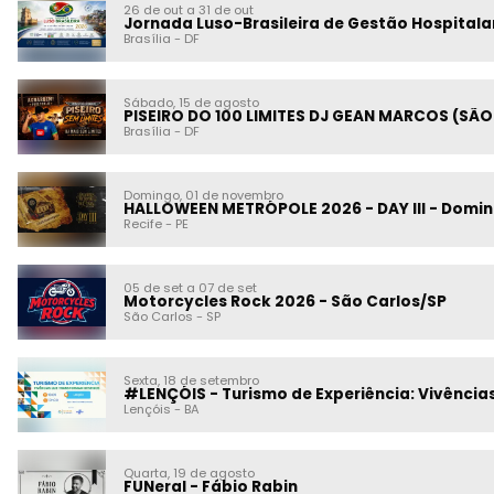
26 de out a 31 de out
Jornada Luso-Brasileira de Gestão Hospitala
Brasília
-
DF
Sábado, 15 de agosto
PISEIRO DO 100 LIMITES DJ GEAN MARCOS (SÃO
Brasília
-
DF
Domingo, 01 de novembro
HALLOWEEN METRÓPOLE 2026 - DAY III - Domin
Recife
-
PE
05 de set a 07 de set
Motorcycles Rock 2026 - São Carlos/SP
São Carlos
-
SP
Sexta, 18 de setembro
#LENÇÓIS - Turismo de Experiência: Vivênci
Lençóis
-
BA
Quarta, 19 de agosto
FUNeral - Fábio Rabin