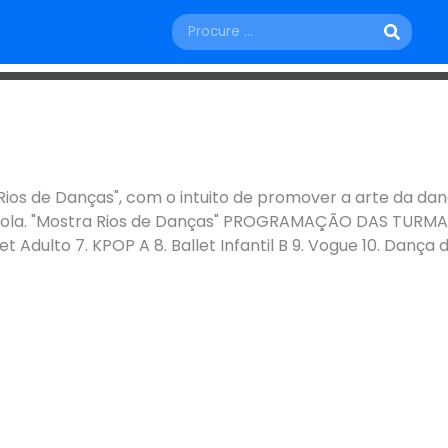
TEATROS E ESPETÁCULOS
SÁBADO, 18 DE JULHO
as 2026
a Rios de Danças", com o intuito de promover a arte da 
ola. "Mostra Rios de Danças" PROGRAMAÇÃO DAS TURMAS
Belo Horizonte - MG
et Adulto 7. KPOP A 8. Ballet Infantil B 9. Vogue 10. Dança do