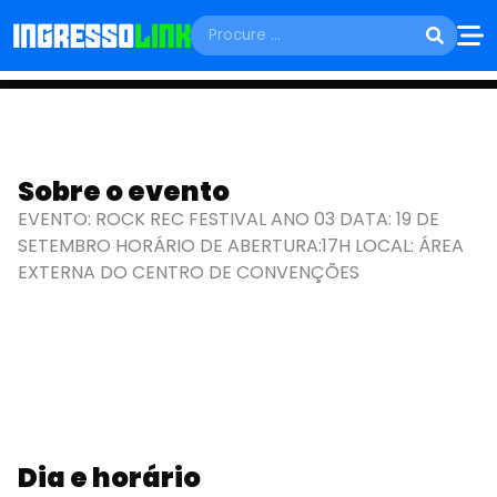
SÁBADO, 19 DE SETEMBRO
ROCK REC FESTIVAL
Sobre o evento
EVENTO: ROCK REC FESTIVAL ANO 03 DATA: 19 DE
ANO 03
SETEMBRO HORÁRIO DE ABERTURA:17H LOCAL: ÁREA
EXTERNA DO CENTRO DE CONVENÇÕES
Olinda - PE
Dia e horário